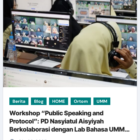
Berita
Blog
HOME
Ortom
UMM
Workshop “Public Speaking and
Protocol”: PD Nasyiatul Aisyiyah
Berkolaborasi dengan Lab Bahasa UMM
Tingkatkan Kompetensi Anggota Nasyiah