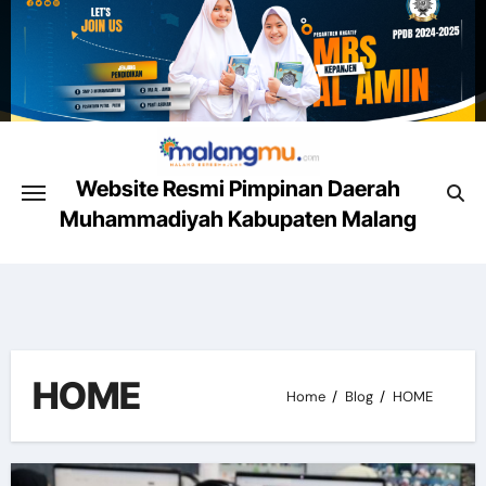
Skip
to
content
Website Resmi Pimpinan Daerah
Muhammadiyah Kabupaten Malang
Malang Mencerahkan
HOME
Home
Blog
HOME