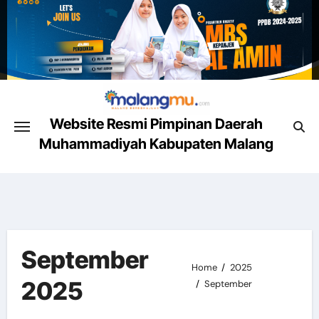
Skip
to
content
Website Resmi Pimpinan Daerah
Muhammadiyah Kabupaten Malang
Malang Mencerahkan
September
Home
2025
2025
September