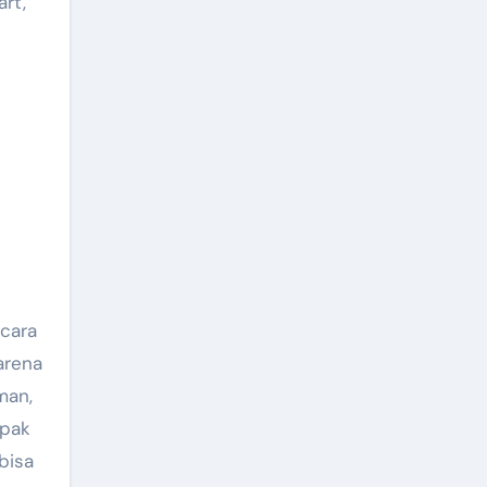
rt,
acara
arena
man,
apak
bisa