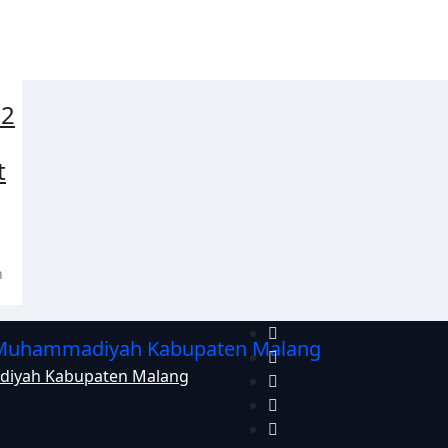
62
t
h
diyah Kabupaten Malang