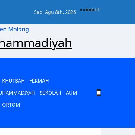
Sab. Agu 8th, 2026
kan Gerakan Pelajar Muhammadiyah dari Pusat hingga Ra
uhammadiyah
KHUTBAH
HIKMAH
MUHAMMADIYAH
SEKOLAH
AUM
ORTOM