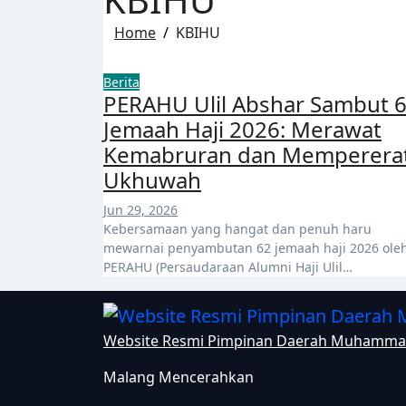
Home
KBIHU
Berita
PERAHU Ulil Abshar Sambut 
Jemaah Haji 2026: Merawat
Kemabruran dan Memperera
Ukhuwah
Jun 29, 2026
Kebersamaan yang hangat dan penuh haru
mewarnai penyambutan 62 jemaah haji 2026 ole
PERAHU (Persaudaraan Alumni Haji Ulil…
Website Resmi Pimpinan Daerah Muhamma
Malang Mencerahkan