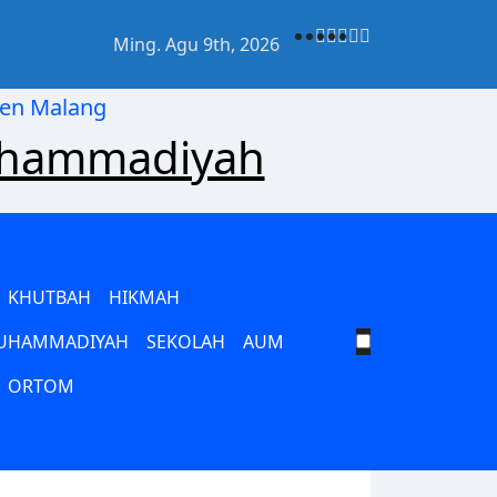
Ming. Agu 9th, 2026
kan Gerakan Pelajar Muhammadiyah dari Pusat hingga Ra
uhammadiyah
KHUTBAH
HIKMAH
MUHAMMADIYAH
SEKOLAH
AUM
ORTOM