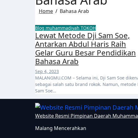
Home
Bahasa Arab
Blog
muhammadiyah
TOKOH
Lewat Metode Dji Sam Soe,
Antarkan Abdul Haris Raih
Gelar Guru Besar Pendidikan
Bahasa Arab
Sep 4, 2023
MALANGMU.COM – Selama ini, Dji Sam Soe dikenal
sebagai salah satu brand rokok. Namun, metode 
Sam Soe…
Website Resmi Pimpinan Daerah Muhamma
Malang Mencerahkan