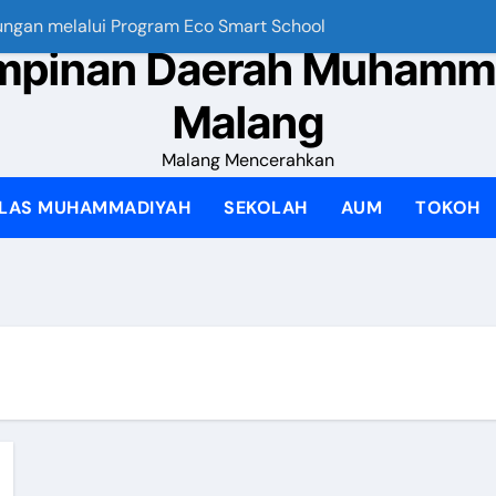
ungan melalui Program Eco Smart School
My IPM V2 Hubu
impinan Daerah Muhamm
Malang
Malang Mencerahkan
ILAS MUHAMMADIYAH
SEKOLAH
AUM
TOKOH