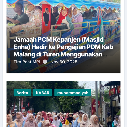
Jamaah PCM Kepanjen (Masjid
Enha) Hadir ke Pengajian PDM Kab
Malang di Turen Menggunakan
Kereta Kelinci
Tim Post MPI
Nov 30, 2025
Berita
KABAR
muhammadiyah