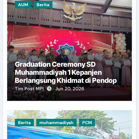
AUM
Berita
Graduation Ceremony SD
Muhammadiyah 1 Kepanjen
Berlangsung Khidmat di Pendopo
Kabupaten Malang
Tim Post MPI
Jun 20, 2026
Berita
muhammadiyah
PCM