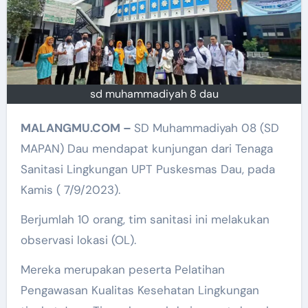
sd muhammadiyah 8 dau
MALANGMU.COM –
SD Muhammadiyah 08 (SD
MAPAN) Dau mendapat kunjungan dari Tenaga
Sanitasi Lingkungan UPT Puskesmas Dau, pada
Kamis ( 7/9/2023).
Berjumlah 10 orang, tim sanitasi ini melakukan
observasi lokasi (OL).
Mereka merupakan peserta Pelatihan
Pengawasan Kualitas Kesehatan Lingkungan