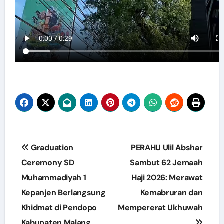
Navigasi
Graduation
PERAHU Ulil Abshar
pos
Ceremony SD
Sambut 62 Jemaah
Muhammadiyah 1
Haji 2026: Merawat
Kepanjen Berlangsung
Kemabruran dan
Khidmat di Pendopo
Mempererat Ukhuwah
Kabupaten Malang